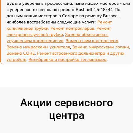
Будьте уверены в профессионализме наших мастеров - они
с уверенностью выполнят ремонт Bushnell 4.5-18x44. По
данным наших мастеров в Самаре по ремонту Bushnell,
наиболее востребованы следующие услуги:
Ремонт
капиллярной трубки
,
Ремонт контроллеров
,
Ремонт
электронно-лучевой трубки
,
Замена объективов с
улучшением характеристик
,
Замена шим контроллера
,
Замена микросхемы усилителя
,
Замена микросхемы логики
,
Замена CORE
,
Ремонт встроенного дальнометра и других
устройств
,
Калибровка и настройка тепловизора
.
Акции сервисного
центра